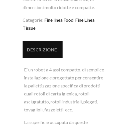
dimensioni molto ridotte e compatte.
Categorie:
Fine linea Food
,
Fine Linea
Tissue
DESCRIZIONE
E’ un robot a 4 assi compatto, di semplice
installazione e progettato per consentire
la pallettizzazione specifica di prodotti
quali rotoli di carta igienica, rotoli
asciugatutto, rotoli industriali, piegati,
tovaglioli, fazzoletti, ecc.
La superficie occupata da queste